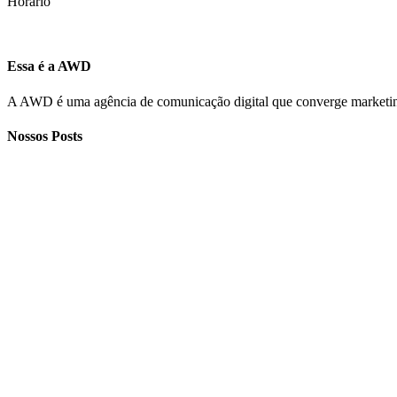
Horário
Seg - Sex: 8h às 18h
Essa é a AWD
A AWD é uma agência de comunicação digital que converge marke
Nossos Posts
Você precisa mudar a
GRUPO WAY
rota da sua empresa?
comemora 25 anos e
apresenta o trabalho
diferenciado de uma
das empresas do
grupo, a Agência
WAY DIGITAL –