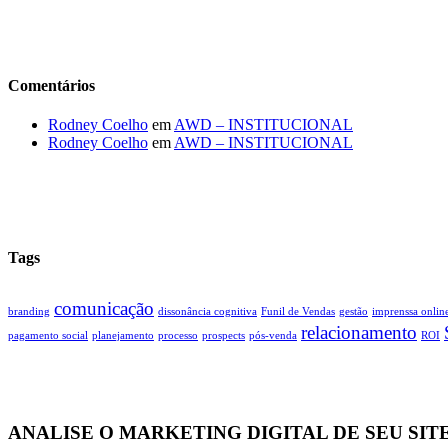
Comentários
Rodney Coelho
em
AWD – INSTITUCIONAL
Rodney Coelho
em
AWD – INSTITUCIONAL
Tags
comunicação
branding
dissonância cognitiva
Funil de Vendas
gestão
imprenssa onlin
relacionamento
pagamento social
planejamento
processo
prospects
pós-venda
ROI
ANALISE O MARKETING DIGITAL DE SEU SITE