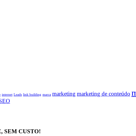
m
marketing
marketing de conteúdo
e
internet
Leads
link building
marca
SEO
, SEM CUSTO!