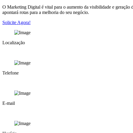
O Marketing Digital é vital para o aumento da visibilidade e geração
apontará rotas para a melhoria do seu negócio.
Solicite Agora!
Localização
Rua Pamplona, 1188 - Cj.63/64 Jardim Paulista - São Paulo - SP - Bra
Telefone
+55 11 3884-8877
E-mail
awd@ agenciawaydigital.com.br