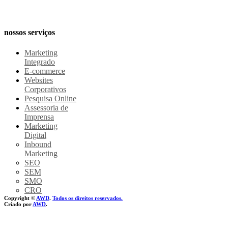
AWD, recém
fundada
nossos serviços
Marketing
Integrado
E-commerce
Websites
Corporativos
Pesquisa Online
Assessoria de
Imprensa
Marketing
Digital
Inbound
Marketing
SEO
SEM
SMO
CRO
Copyright ©
AWD
.
Todos os direitos reservados.
Criado por
AWD
.