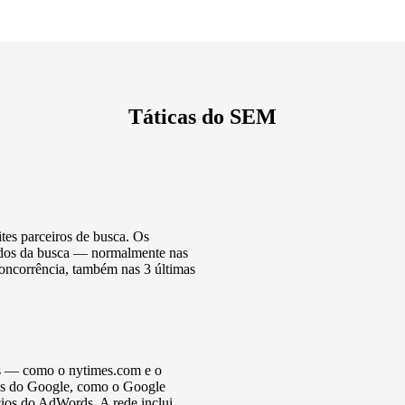
Táticas do SEM
tes parceiros de busca. Os
tados da busca — normalmente nas
concorrência, também nas 3 últimas
os — como o nytimes.com e o
os do Google, como o Google
ios do AdWords. A rede inclui