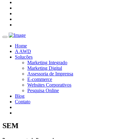
Toggle
navigation
Home
A AWD
Soluções
Marketing Integrado
Marketing Digital
Assessoria de Imprensa
E-commerce
Websites Corporativos
Pesquisa Online
Blog
Contato
SEM