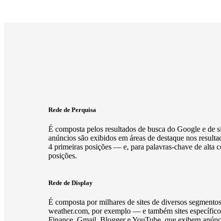
Rede de Perquisa
É composta pelos resultados de busca do Google e de si
anúncios são exibidos em áreas de destaque nos resul
4 primeiras posições — e, para palavras-chave de alta 
posições.
Rede de Display
É composta por milhares de sites de diversos segment
weather.com, por exemplo — e também sites específic
Finance, Gmail, Blogger e YouTube, que exibem anúnc