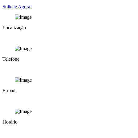
Solicite Agora!
Localização
Rua Pamplona, 1188 - Cj.63/64 Jardim Paulista - São Paulo - SP - Bra
Telefone
+55 11 3884-8877
E-mail
awd@ agenciawaydigital.com.br
Horário
Seg - Sex: 8h às 18h