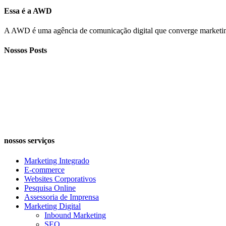
Essa é a AWD
A AWD é uma agência de comunicação digital que converge marke
Nossos Posts
Você precisa mudar a rota da sua empresa?
GRUPO WAY comemora 25 anos e apresenta o trabal
nossos serviços
Marketing Integrado
E-commerce
Websites Corporativos
Pesquisa Online
Assessoria de Imprensa
Marketing Digital
Inbound Marketing
SEO