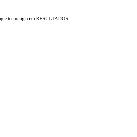
ting e tecnologia em RESULTADOS.
ho diferenciado de uma das empresas do grupo, a 